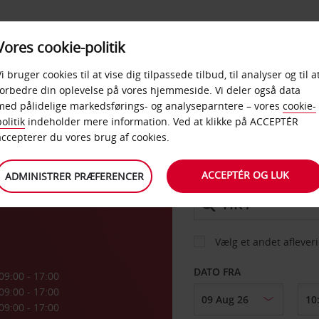
PRODUKTER &
Vores cookie-politik
BUD
TAXFREE & ERHVERV
KONTORER
Vi bruger cookies til at vise dig tilpassede tilbud, til analyser og til a
forbedre din oplevelse på vores hjemmeside. Vi deler også data
med pålidelige markedsførings- og analyseparntere – vores
cookie-
olitik
indeholder mere information. Ved at klikke på ACCEPTÉR
BIL
accepterer du vores brug af cookies.
ACCEPTÉR OG LUK
ADMINISTRER PRÆFERENCER
AFHENT FRA
Vælg et andet aflever
DATO FRA
09:00 - 17:00
09:00 - 17:00
09:00 - 17:00