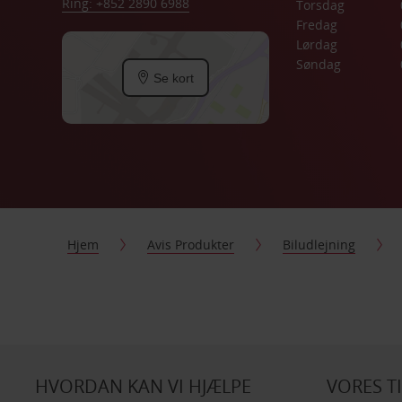
Ring: +852 2890 6988
Torsdag
Fredag
Lørdag
Søndag
Se kort
Hjem
Avis Produkter
Biludlejning
HVORDAN KAN VI HJÆLPE
VORES T