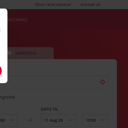
Mine reservationer
Kontakt os
QUICKPASS
t
VAREVOGN
ingssted
DATO TIL