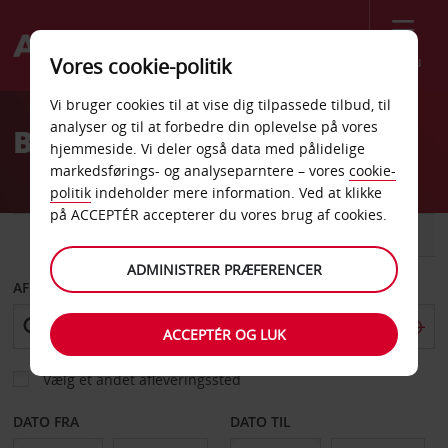
Menu
Vores cookie-politik
Welcome
Vi bruger cookies til at vise dig tilpassede tilbud, til
to
analyser og til at forbedre din oplevelse på vores
Billeje Mumbai Lufthavn
Avis
hjemmeside. Vi deler også data med pålidelige
markedsførings- og analyseparntere – vores
cookie-
politik
indeholder mere information. Ved at klikke
på ACCEPTÉR accepterer du vores brug af cookies.
BIL
VAREVOGN
ADMINISTRER PRÆFERENCER
AFHENT FRA
ACCEPTÉR OG LUK
Vælg et andet afleveringssted
DATO FRA
DATO TIL