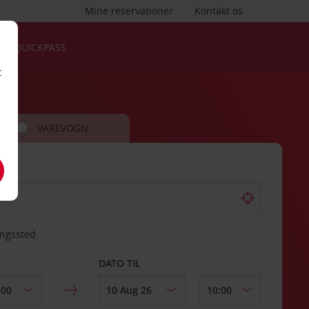
Mine reservationer
Kontakt os
QUICKPASS
t
VAREVOGN
ingssted
DATO TIL