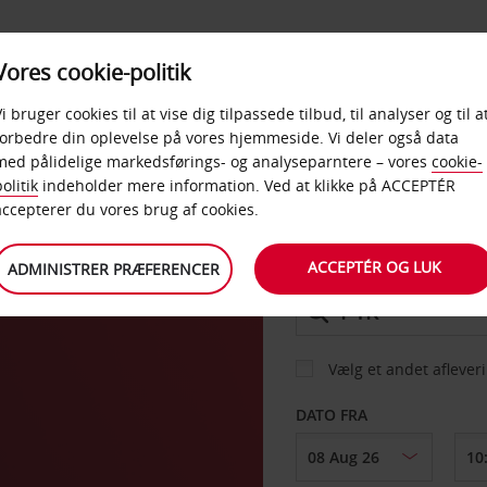
PRODUKTER &
Vores cookie-politik
BUD
TAXFREE & ERHVERV
KONTORER
Vi bruger cookies til at vise dig tilpassede tilbud, til analyser og til a
forbedre din oplevelse på vores hjemmeside. Vi deler også data
med pålidelige markedsførings- og analyseparntere – vores
cookie-
aek
olitik
indeholder mere information. Ved at klikke på ACCEPTÉR
BIL
accepterer du vores brug af cookies.
ACCEPTÉR OG LUK
ADMINISTRER PRÆFERENCER
AFHENT FRA
Vælg et andet aflever
DATO FRA