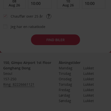
Chauffør over 25 år
Jeg har en rabatkode
FIND BILER
150, Gimpo Airport 1st Floor
Åbningstider
Gonghang Dong
Mandag
Lukket
Seoul
Tirsdag
Lukket
157-250
Onsdag
Lukket
Ring: 82226661121
Torsdag
Lukket
Fredag
Lukket
Lørdag
Lukket
Søndag
Lukket