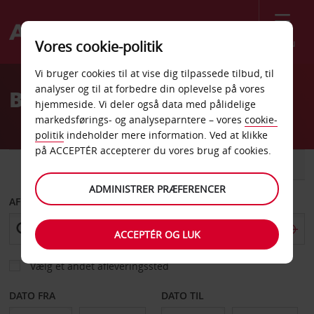
Menu
Vores cookie-politik
Welcome
Vi bruger cookies til at vise dig tilpassede tilbud, til
to
analyser og til at forbedre din oplevelse på vores
Billeje Gimpo Lufthavn
Avis
hjemmeside. Vi deler også data med pålidelige
markedsførings- og analyseparntere – vores
cookie-
politik
indeholder mere information. Ved at klikke
på ACCEPTÉR accepterer du vores brug af cookies.
BIL
VAREVOGN
ADMINISTRER PRÆFERENCER
AFHENT FRA
ACCEPTÉR OG LUK
Vælg et andet afleveringssted
DATO FRA
DATO TIL