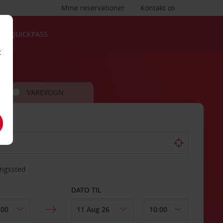
Mine reservationer
Kontakt os
QUICKPASS
t
VAREVOGN
ingssted
DATO TIL