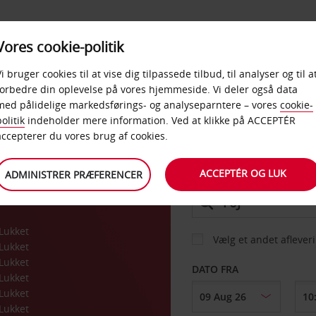
PRODUKTER &
Vores cookie-politik
BUD
TAXFREE & ERHVERV
KONTORER
Vi bruger cookies til at vise dig tilpassede tilbud, til analyser og til a
forbedre din oplevelse på vores hjemmeside. Vi deler også data
med pålidelige markedsførings- og analyseparntere – vores
cookie-
olitik
indeholder mere information. Ved at klikke på ACCEPTÉR
BIL
accepterer du vores brug af cookies.
ACCEPTÉR OG LUK
ADMINISTRER PRÆFERENCER
AFHENT FRA
Lukket
Vælg et andet aflever
Lukket
Lukket
DATO FRA
Lukket
Lukket
Lukket