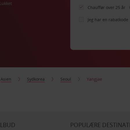
Lukket
Chauffør over 25 år
Jeg har en rabatkode
Asien
Sydkorea
Seoul
Yangjae
ILBUD
POPULÆRE DESTINAT