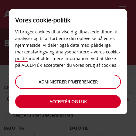
Menu
Vores cookie-politik
Welcome
Vi bruger cookies til at vise dig tilpassede tilbud, til
to
analyser og til at forbedre din oplevelse på vores
Billeje Taiwan
Avis
hjemmeside. Vi deler også data med pålidelige
markedsførings- og analyseparntere – vores
cookie-
politik
indeholder mere information. Ved at klikke
på ACCEPTÉR accepterer du vores brug af cookies.
BIL
VAREVOGN
ADMINISTRER PRÆFERENCER
AFHENT FRA
ACCEPTÉR OG LUK
Vælg et andet afleveringssted
DATO FRA
DATO TIL