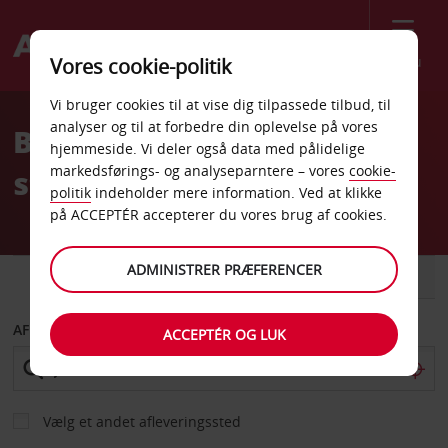
Menu
Vores cookie-politik
Welcome
Vi bruger cookies til at vise dig tilpassede tilbud, til
to
analyser og til at forbedre din oplevelse på vores
Billeje Taichung HSR-
Avis
hjemmeside. Vi deler også data med pålidelige
markedsførings- og analyseparntere – vores
cookie-
station
politik
indeholder mere information. Ved at klikke
på ACCEPTÉR accepterer du vores brug af cookies.
ADMINISTRER PRÆFERENCER
BIL
VAREVOGN
AFHENT FRA
ACCEPTÉR OG LUK
Vælg et andet afleveringssted