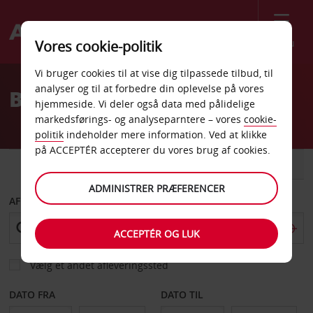
Menu
Vores cookie-politik
Welcome
Vi bruger cookies til at vise dig tilpassede tilbud, til
to
analyser og til at forbedre din oplevelse på vores
Billeje Bangkok Centrum
Avis
hjemmeside. Vi deler også data med pålidelige
markedsførings- og analyseparntere – vores
cookie-
politik
indeholder mere information. Ved at klikke
på ACCEPTÉR accepterer du vores brug af cookies.
BIL
VAREVOGN
ADMINISTRER PRÆFERENCER
AFHENT FRA
ACCEPTÉR OG LUK
Vælg et andet afleveringssted
DATO FRA
DATO TIL