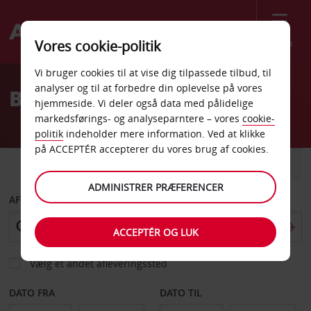
Menu
Vores cookie-politik
Welcome
Vi bruger cookies til at vise dig tilpassede tilbud, til
to
analyser og til at forbedre din oplevelse på vores
Billeje Phuket Lufthavn
Avis
hjemmeside. Vi deler også data med pålidelige
markedsførings- og analyseparntere – vores
cookie-
politik
indeholder mere information. Ved at klikke
på ACCEPTÉR accepterer du vores brug af cookies.
BIL
VAREVOGN
ADMINISTRER PRÆFERENCER
AFHENT FRA
ACCEPTÉR OG LUK
Vælg et andet afleveringssted
DATO FRA
DATO TIL