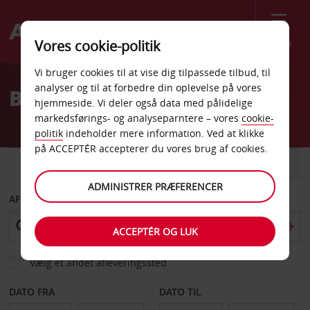
Menu
Vores cookie-politik
Welcome
Vi bruger cookies til at vise dig tilpassede tilbud, til
to
analyser og til at forbedre din oplevelse på vores
Billeje Surat Thani
Avis
hjemmeside. Vi deler også data med pålidelige
markedsførings- og analyseparntere – vores
cookie-
politik
indeholder mere information. Ved at klikke
på ACCEPTÉR accepterer du vores brug af cookies.
BIL
VAREVOGN
ADMINISTRER PRÆFERENCER
AFHENT FRA
ACCEPTÉR OG LUK
Vælg et andet afleveringssted
DATO FRA
DATO TIL