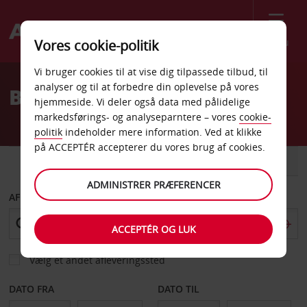
Menu
Vores cookie-politik
Welcome
Vi bruger cookies til at vise dig tilpassede tilbud, til
to
analyser og til at forbedre din oplevelse på vores
Billeje Darwin
Avis
hjemmeside. Vi deler også data med pålidelige
markedsførings- og analyseparntere – vores
cookie-
politik
indeholder mere information. Ved at klikke
på ACCEPTÉR accepterer du vores brug af cookies.
BIL
VAREVOGN
ADMINISTRER PRÆFERENCER
AFHENT FRA
ACCEPTÉR OG LUK
Vælg et andet afleveringssted
DATO FRA
DATO TIL