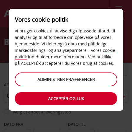
Menu
Vores cookie-politik
Welcome
Vi bruger cookies til at vise dig tilpassede tilbud, til
to
analyser og til at forbedre din oplevelse på vores
Billeje Brisbane Syd
Avis
hjemmeside. Vi deler også data med pålidelige
markedsførings- og analyseparntere – vores
cookie-
politik
indeholder mere information. Ved at klikke
på ACCEPTÉR accepterer du vores brug af cookies.
BIL
VAREVOGN
ADMINISTRER PRÆFERENCER
AFHENT FRA
ACCEPTÉR OG LUK
Vælg et andet afleveringssted
DATO FRA
DATO TIL