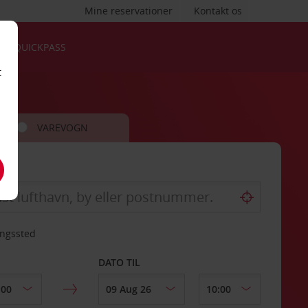
Mine reservationer
Kontakt os
QUICKPASS
t
VAREVOGN
ingssted
DATO TIL