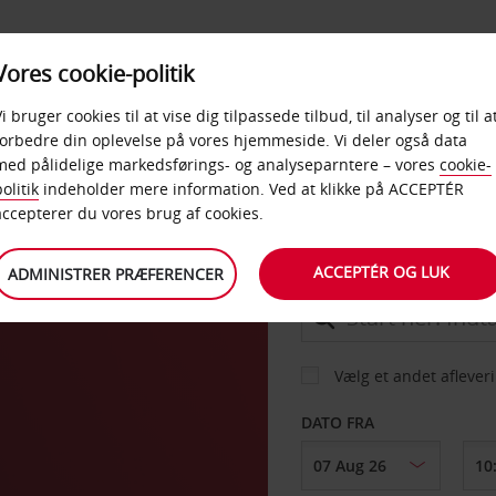
PRODUKTER &
Vores cookie-politik
BUD
TAXFREE & ERHVERV
KONTORER
Vi bruger cookies til at vise dig tilpassede tilbud, til analyser og til a
forbedre din oplevelse på vores hjemmeside. Vi deler også data
med pålidelige markedsførings- og analyseparntere – vores
cookie-
a
olitik
indeholder mere information. Ved at klikke på ACCEPTÉR
BIL
accepterer du vores brug af cookies.
ACCEPTÉR OG LUK
ADMINISTRER PRÆFERENCER
AFHENT FRA
Vælg et andet aflever
DATO FRA