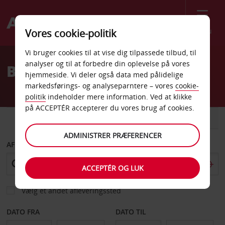
Menu
Vores cookie-politik
Welcome
Vi bruger cookies til at vise dig tilpassede tilbud, til
to
analyser og til at forbedre din oplevelse på vores
Billeje Goondiwindi
Avis
hjemmeside. Vi deler også data med pålidelige
markedsførings- og analyseparntere – vores
cookie-
politik
indeholder mere information. Ved at klikke
på ACCEPTÉR accepterer du vores brug af cookies.
BIL
VAREVOGN
ADMINISTRER PRÆFERENCER
AFHENT FRA
ACCEPTÉR OG LUK
Vælg et andet afleveringssted
DATO FRA
DATO TIL