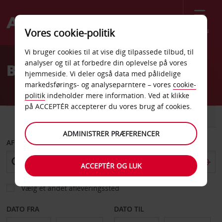
Menu
Vores cookie-politik
Welcome
Vi bruger cookies til at vise dig tilpassede tilbud, til
to
analyser og til at forbedre din oplevelse på vores
Billeje Naracoorte
Avis
hjemmeside. Vi deler også data med pålidelige
markedsførings- og analyseparntere – vores
cookie-
politik
indeholder mere information. Ved at klikke
på ACCEPTÉR accepterer du vores brug af cookies.
BIL
VAREVOGN
ADMINISTRER PRÆFERENCER
AFHENT FRA
ACCEPTÉR OG LUK
Vælg et andet afleveringssted
DATO FRA
DATO TIL