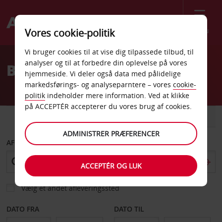
Menu
Vores cookie-politik
Welcome
Vi bruger cookies til at vise dig tilpassede tilbud, til
to
analyser og til at forbedre din oplevelse på vores
Billeje Albany
Avis
hjemmeside. Vi deler også data med pålidelige
markedsførings- og analyseparntere – vores
cookie-
politik
indeholder mere information. Ved at klikke
på ACCEPTÉR accepterer du vores brug af cookies.
BIL
VAREVOGN
ADMINISTRER PRÆFERENCER
AFHENT FRA
ACCEPTÉR OG LUK
Vælg et andet afleveringssted
DATO FRA
DATO TIL