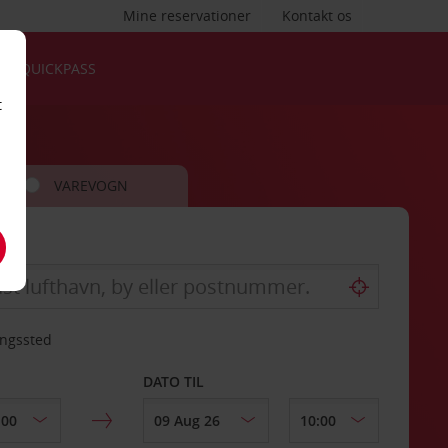
Mine reservationer
Kontakt os
QUICKPASS
t
VAREVOGN
ingssted
DATO TIL