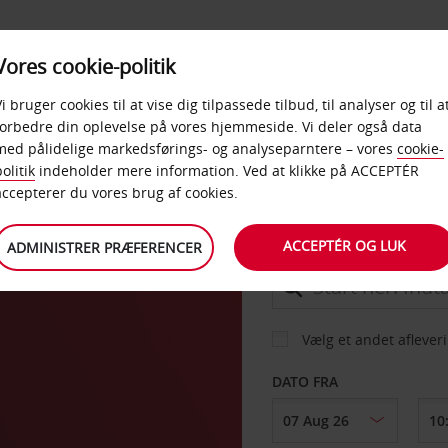
PRODUKTER &
Vores cookie-politik
BUD
TAXFREE & ERHVERV
KONTORER
Vi bruger cookies til at vise dig tilpassede tilbud, til analyser og til a
forbedre din oplevelse på vores hjemmeside. Vi deler også data
med pålidelige markedsførings- og analyseparntere – vores
cookie-
olitik
indeholder mere information. Ved at klikke på ACCEPTÉR
BIL
accepterer du vores brug af cookies.
ACCEPTÉR OG LUK
ADMINISTRER PRÆFERENCER
AFHENT FRA
Vælg et andet aflever
DATO FRA