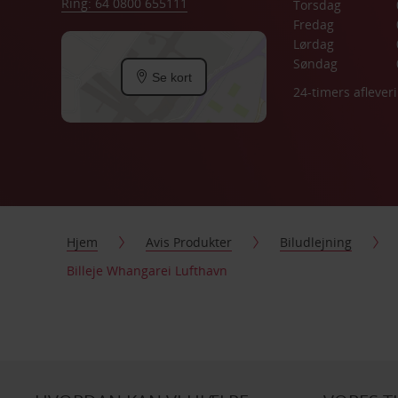
Ring: 64 0800 655111
Torsdag
Fredag
Lørdag
Søndag
Se kort
24-timers aflever
Hjem
Avis Produkter
Biludlejning
Billeje Whangarei Lufthavn