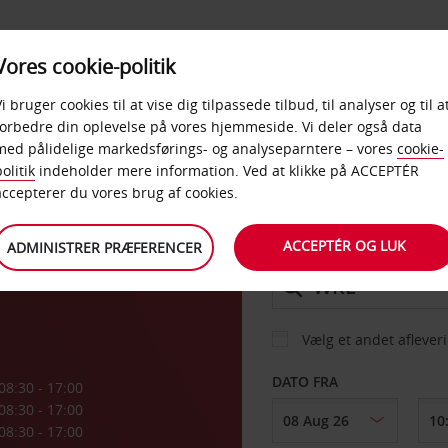
PRODUKTER &
Vores cookie-politik
BUD
TAXFREE & ERHVERV
KONTORER
Vi bruger cookies til at vise dig tilpassede tilbud, til analyser og til a
forbedre din oplevelse på vores hjemmeside. Vi deler også data
med pålidelige markedsførings- og analyseparntere – vores
cookie-
ei
olitik
indeholder mere information. Ved at klikke på ACCEPTÉR
BIL
accepterer du vores brug af cookies.
ACCEPTÉR OG LUK
ADMINISTRER PRÆFERENCER
AFHENT FRA
Vælg et andet aflever
DATO FRA
08:30 - 17:00
08:30 - 17:00
08:30 - 17:00