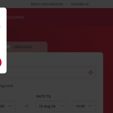
Mine reservationer
Kontakt os
QUICKPASS
t
VAREVOGN
ingssted
DATO TIL