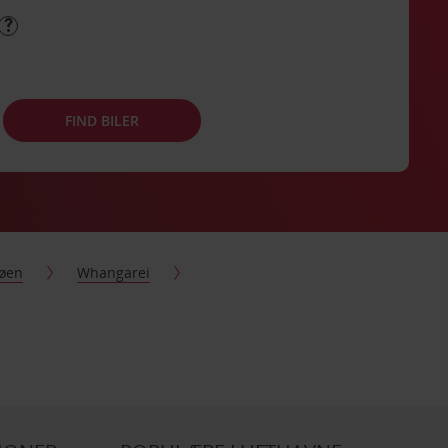
FIND BILER
øen
Whangarei