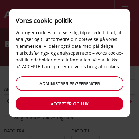
Menu
Vores cookie-politik
Welcome
Vi bruger cookies til at vise dig tilpassede tilbud, til
to
analyser og til at forbedre din oplevelse på vores
Billeje Noumea
Avis
hjemmeside. Vi deler også data med pålidelige
markedsførings- og analyseparntere – vores
cookie-
politik
indeholder mere information. Ved at klikke
på ACCEPTÉR accepterer du vores brug af cookies.
BIL
VAREVOGN
ADMINISTRER PRÆFERENCER
AFHENT FRA
ACCEPTÉR OG LUK
Vælg et andet afleveringssted
DATO FRA
DATO TIL