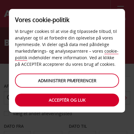
Menu
Vores cookie-politik
Welcome
Vi bruger cookies til at vise dig tilpassede tilbud, til
to
analyser og til at forbedre din oplevelse på vores
Billeje Samoa
Avis
hjemmeside. Vi deler også data med pålidelige
markedsførings- og analyseparntere – vores
cookie-
politik
indeholder mere information. Ved at klikke
på ACCEPTÉR accepterer du vores brug af cookies.
BIL
VAREVOGN
ADMINISTRER PRÆFERENCER
AFHENT FRA
ACCEPTÉR OG LUK
Vælg et andet afleveringssted
DATO FRA
DATO TIL