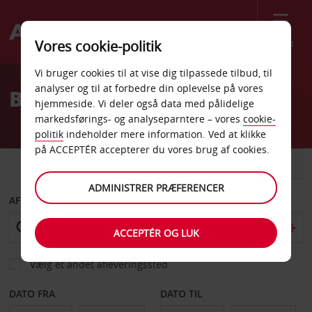
Menu
Vores cookie-politik
Welcome
Vi bruger cookies til at vise dig tilpassede tilbud, til
to
analyser og til at forbedre din oplevelse på vores
Billeje Tongatapu
Avis
hjemmeside. Vi deler også data med pålidelige
markedsførings- og analyseparntere – vores
cookie-
politik
indeholder mere information. Ved at klikke
på ACCEPTÉR accepterer du vores brug af cookies.
BIL
VAREVOGN
ADMINISTRER PRÆFERENCER
AFHENT FRA
ACCEPTÉR OG LUK
Vælg et andet afleveringssted
DATO FRA
DATO TIL