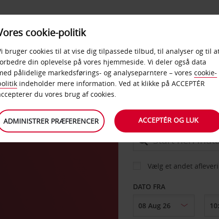
PRODUKTER &
Vores cookie-politik
BUD
TAXFREE & ERHVERV
KONTORER
Vi bruger cookies til at vise dig tilpassede tilbud, til analyser og til a
forbedre din oplevelse på vores hjemmeside. Vi deler også data
med pålidelige markedsførings- og analyseparntere – vores
cookie-
olitik
indeholder mere information. Ved at klikke på ACCEPTÉR
BIL
accepterer du vores brug af cookies.
ACCEPTÉR OG LUK
ADMINISTRER PRÆFERENCER
AFHENT FRA
Vælg et andet aflever
DATO FRA