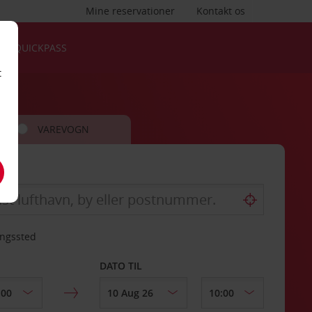
Mine reservationer
Kontakt os
QUICKPASS
t
VAREVOGN
ingssted
DATO TIL