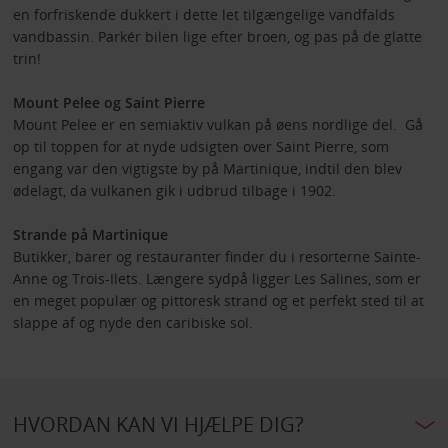
en forfriskende dukkert i dette let tilgængelige vandfalds
vandbassin. Parkér bilen lige efter broen, og pas på de glatte
trin!
Mount Pelee og Saint Pierre
Mount Pelee er en semiaktiv vulkan på øens nordlige del. Gå
op til toppen for at nyde udsigten over Saint Pierre, som
engang var den vigtigste by på Martinique, indtil den blev
ødelagt, da vulkanen gik i udbrud tilbage i 1902.
Strande på Martinique
Butikker, barer og restauranter finder du i resorterne Sainte-
Anne og Trois-Ilets. Længere sydpå ligger Les Salines, som er
en meget populær og pittoresk strand og et perfekt sted til at
slappe af og nyde den caribiske sol.
HVORDAN KAN VI HJÆLPE DIG?