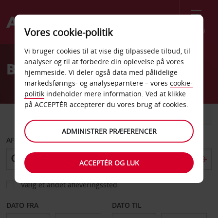
Menu
Vores cookie-politik
Welcome
Vi bruger cookies til at vise dig tilpassede tilbud, til
to
analyser og til at forbedre din oplevelse på vores
Billeje Martinique
Avis
hjemmeside. Vi deler også data med pålidelige
markedsførings- og analyseparntere – vores
cookie-
politik
indeholder mere information. Ved at klikke
på ACCEPTÉR accepterer du vores brug af cookies.
BIL
VAREVOGN
ADMINISTRER PRÆFERENCER
AFHENT FRA
ACCEPTÉR OG LUK
Vælg et andet afleveringssted
DATO FRA
DATO TIL