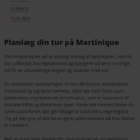
Le Marin
Trois Ilets
Planlæg din tur på Martinique
Martinique byder på et alsidigt udvalg af landskaber, som du
kan udforske, fra regnskovene og bjergene på øens nordlige
del til de vidunderlige bugter og strande mod syd.
Du ankommer sandsynligvis til Fort-de-France, Martiniques
hovedstad og vigtigste havneby. Hold øje med Saint Louis-
katedralens imponerende jernstruktur, som er inspireret af
Gustave Eiffel og dominerer byen. Nede ved havnen finder du
Saint-Louis-fortet, der går tilbage til Louis XIII's regeringstid.
Og gå ikke glip af det farverige krydderimarked på Rue Blénac
et Isambert.
Øen er med rette berømt for sine strande og sin vandsport.