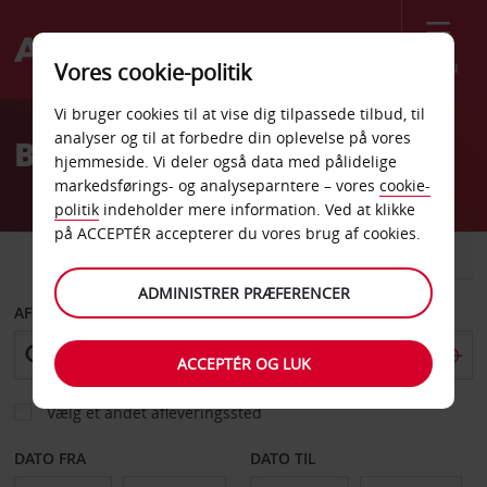
Menu
Vores cookie-politik
Welcome
Vi bruger cookies til at vise dig tilpassede tilbud, til
to
analyser og til at forbedre din oplevelse på vores
Billeje Ponce
Avis
hjemmeside. Vi deler også data med pålidelige
markedsførings- og analyseparntere – vores
cookie-
politik
indeholder mere information. Ved at klikke
på ACCEPTÉR accepterer du vores brug af cookies.
BIL
VAREVOGN
ADMINISTRER PRÆFERENCER
AFHENT FRA
ACCEPTÉR OG LUK
Vælg et andet afleveringssted
DATO FRA
DATO TIL