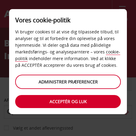
Menu
Vores cookie-politik
Welcome
Vi bruger cookies til at vise dig tilpassede tilbud, til
to
analyser og til at forbedre din oplevelse på vores
Billeje Grand Case
Avis
hjemmeside. Vi deler også data med pålidelige
markedsførings- og analyseparntere – vores
cookie-
Internationale Lufthavn
politik
indeholder mere information. Ved at klikke
på ACCEPTÉR accepterer du vores brug af cookies.
ADMINISTRER PRÆFERENCER
BIL
VAREVOGN
AFHENT FRA
ACCEPTÉR OG LUK
Vælg et andet afleveringssted