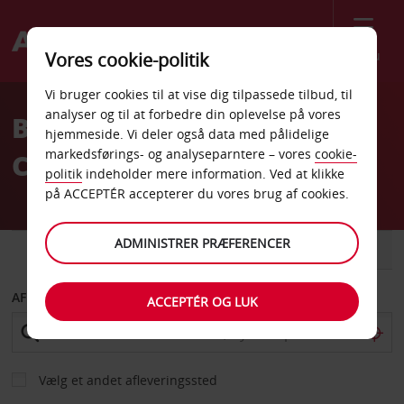
Menu
Vores cookie-politik
Welcome
Vi bruger cookies til at vise dig tilpassede tilbud, til
to
analyser og til at forbedre din oplevelse på vores
Billeje Turks og
Avis
hjemmeside. Vi deler også data med pålidelige
markedsførings- og analyseparntere – vores
cookie-
Caicosøerne
politik
indeholder mere information. Ved at klikke
på ACCEPTÉR accepterer du vores brug af cookies.
ADMINISTRER PRÆFERENCER
BIL
VAREVOGN
AFHENT FRA
ACCEPTÉR OG LUK
Vælg et andet afleveringssted