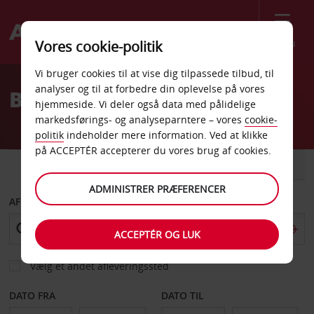
Menu
Vores cookie-politik
Welcome
Vi bruger cookies til at vise dig tilpassede tilbud, til
to
analyser og til at forbedre din oplevelse på vores
Billeje Auray Banegård
Avis
hjemmeside. Vi deler også data med pålidelige
markedsførings- og analyseparntere – vores
cookie-
politik
indeholder mere information. Ved at klikke
på ACCEPTÉR accepterer du vores brug af cookies.
BIL
VAREVOGN
ADMINISTRER PRÆFERENCER
AFHENT FRA
ACCEPTÉR OG LUK
Vælg et andet afleveringssted
DATO FRA
DATO TIL