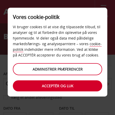
Menu
Vores cookie-politik
Welcome
Vi bruger cookies til at vise dig tilpassede tilbud, til
to
analyser og til at forbedre din oplevelse på vores
Billeje Bayonne Banegård
Avis
hjemmeside. Vi deler også data med pålidelige
markedsførings- og analyseparntere – vores
cookie-
politik
indeholder mere information. Ved at klikke
på ACCEPTÉR accepterer du vores brug af cookies.
BIL
VAREVOGN
ADMINISTRER PRÆFERENCER
AFHENT FRA
ACCEPTÉR OG LUK
Vælg et andet afleveringssted
DATO FRA
DATO TIL