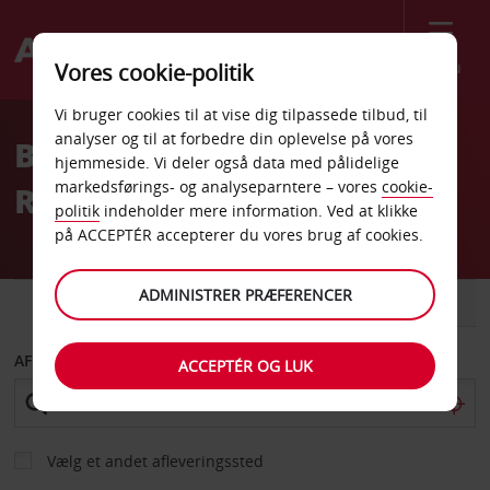
Menu
Vores cookie-politik
Welcome
Vi bruger cookies til at vise dig tilpassede tilbud, til
to
analyser og til at forbedre din oplevelse på vores
Billeje Bergerac
Avis
hjemmeside. Vi deler også data med pålidelige
markedsførings- og analyseparntere – vores
cookie-
Roumaniers Lufthavn
politik
indeholder mere information. Ved at klikke
på ACCEPTÉR accepterer du vores brug af cookies.
ADMINISTRER PRÆFERENCER
BIL
VAREVOGN
AFHENT FRA
ACCEPTÉR OG LUK
Vælg et andet afleveringssted