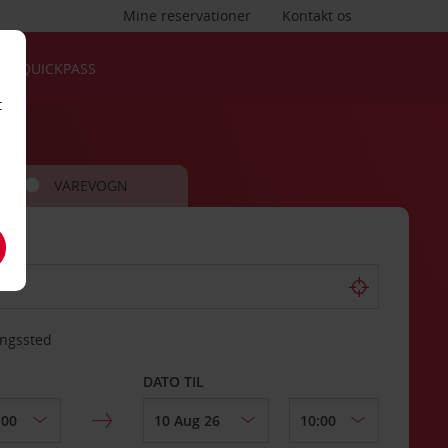
Mine reservationer
Kontakt os
QUICKPASS
t
VAREVOGN
ingssted
DATO TIL