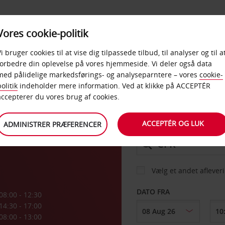
PRODUKTER &
Vores cookie-politik
BUD
TAXFREE & ERHVERV
KONTORER
Vi bruger cookies til at vise dig tilpassede tilbud, til analyser og til a
forbedre din oplevelse på vores hjemmeside. Vi deler også data
med pålidelige markedsførings- og analyseparntere – vores
cookie-
olitik
indeholder mere information. Ved at klikke på ACCEPTÉR
BIL
accepterer du vores brug af cookies.
havn
ACCEPTÉR OG LUK
ADMINISTRER PRÆFERENCER
AFHENT FRA
Vælg et andet aflever
DATO FRA
08:00 - 12:30
14:30 - 17:00
08:00 - 13:00