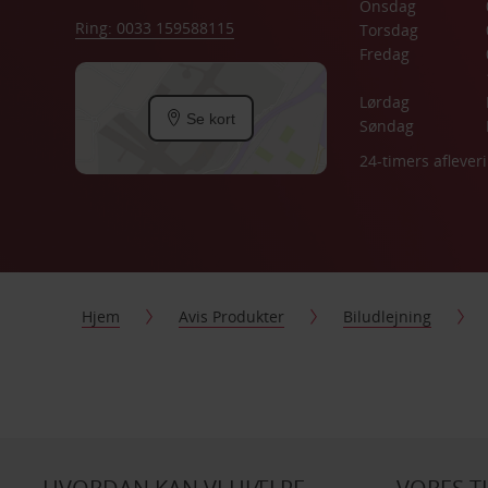
Onsdag
Ring: 0033 159588115
Torsdag
Fredag
Lørdag
Se kort
Søndag
24-timers aflever
Hjem
Avis Produkter
Biludlejning