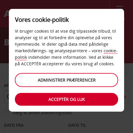
Menu
Vores cookie-politik
Welcome
Vi bruger cookies til at vise dig tilpassede tilbud, til
to
analyser og til at forbedre din oplevelse på vores
Billeje Chaumont
Avis
hjemmeside. Vi deler også data med pålidelige
markedsførings- og analyseparntere – vores
cookie-
politik
indeholder mere information. Ved at klikke
på ACCEPTÉR accepterer du vores brug af cookies.
BIL
VAREVOGN
ADMINISTRER PRÆFERENCER
AFHENT FRA
ACCEPTÉR OG LUK
Vælg et andet afleveringssted
DATO FRA
DATO TIL