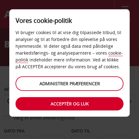
Menu
Vores cookie-politik
Welcome
Vi bruger cookies til at vise dig tilpassede tilbud, til
to
analyser og til at forbedre din oplevelse på vores
Billeje Cholet Banegård
Avis
hjemmeside. Vi deler også data med pålidelige
markedsførings- og analyseparntere – vores
cookie-
politik
indeholder mere information. Ved at klikke
på ACCEPTÉR accepterer du vores brug af cookies.
BIL
VAREVOGN
ADMINISTRER PRÆFERENCER
AFHENT FRA
ACCEPTÉR OG LUK
Vælg et andet afleveringssted
DATO FRA
DATO TIL