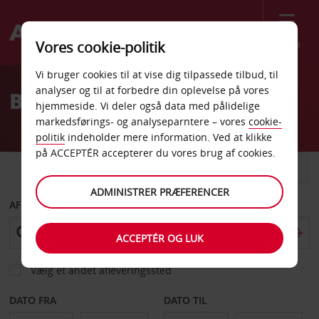
Menu
Vores cookie-politik
Welcome
Vi bruger cookies til at vise dig tilpassede tilbud, til
to
analyser og til at forbedre din oplevelse på vores
Billeje Roanne
Avis
hjemmeside. Vi deler også data med pålidelige
markedsførings- og analyseparntere – vores
cookie-
politik
indeholder mere information. Ved at klikke
på ACCEPTÉR accepterer du vores brug af cookies.
BIL
VAREVOGN
ADMINISTRER PRÆFERENCER
AFHENT FRA
ACCEPTÉR OG LUK
Vælg et andet afleveringssted
DATO FRA
DATO TIL