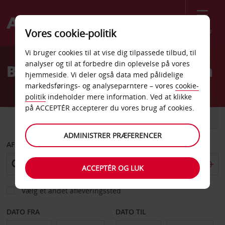
Menu
Vores cookie-politik
Welcome
Vi bruger cookies til at vise dig tilpassede tilbud, til
to
analyser og til at forbedre din oplevelse på vores
Billeje Karpathos Centrum
Avis
hjemmeside. Vi deler også data med pålidelige
markedsførings- og analyseparntere – vores
cookie-
politik
indeholder mere information. Ved at klikke
på ACCEPTÉR accepterer du vores brug af cookies.
BIL
VAREVOGN
ADMINISTRER PRÆFERENCER
AFHENT FRA
ACCEPTÉR OG LUK
Vælg et andet afleveringssted
DATO FRA
DATO TIL