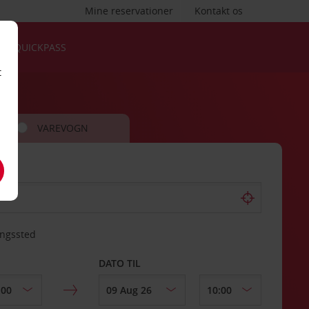
Mine reservationer
Kontakt os
QUICKPASS
t
VAREVOGN
ingssted
DATO TIL