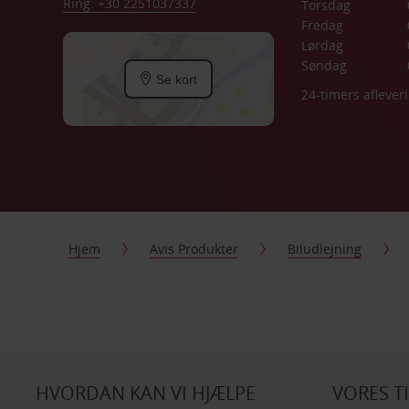
Ring: +30 2251037337
Torsdag
Fredag
Lørdag
Søndag
Se kort
24-timers aflever
Hjem
Avis Produkter
Biludlejning
HVORDAN KAN VI HJÆLPE
VORES T