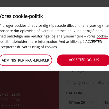
PRODUKTER &
Vores cookie-politik
BUD
TAXFREE & ERHVERV
KONTORER
Vi bruger cookies til at vise dig tilpassede tilbud, til analyser og til a
forbedre din oplevelse på vores hjemmeside. Vi deler også data
med pålidelige markedsførings- og analyseparntere – vores
cookie-
olitik
indeholder mere information. Ved at klikke på ACCEPTÉR
BIL
accepterer du vores brug af cookies.
ACCEPTÉR OG LUK
ADMINISTRER PRÆFERENCER
AFHENT FRA
Vælg et andet aflever
DATO FRA
07:00 - 22:00
07:00 - 22:00
07:00 - 22:00