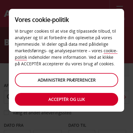
Menu
Vores cookie-politik
Welcome
Vi bruger cookies til at vise dig tilpassede tilbud, til
to
analyser og til at forbedre din oplevelse på vores
Billeje Thessaloniki
Avis
hjemmeside. Vi deler også data med pålidelige
markedsførings- og analyseparntere – vores
cookie-
politik
indeholder mere information. Ved at klikke
på ACCEPTÉR accepterer du vores brug af cookies.
BIL
VAREVOGN
ADMINISTRER PRÆFERENCER
AFHENT FRA
ACCEPTÉR OG LUK
Vælg et andet afleveringssted
DATO FRA
DATO TIL