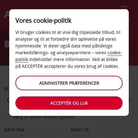
Menu
Vores cookie-politik
Welcome
Vi bruger cookies til at vise dig tilpassede tilbud, til
to
analyser og til at forbedre din oplevelse på vores
Billeje Terni
Avis
hjemmeside. Vi deler også data med pålidelige
markedsførings- og analyseparntere – vores
cookie-
politik
indeholder mere information. Ved at klikke
på ACCEPTÉR accepterer du vores brug af cookies.
BIL
VAREVOGN
ADMINISTRER PRÆFERENCER
AFHENT FRA
ACCEPTÉR OG LUK
Vælg et andet afleveringssted
DATO FRA
DATO TIL