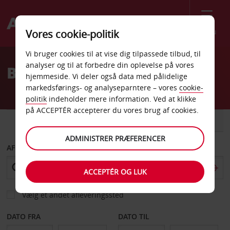
Menu
Vores cookie-politik
Welcome
Vi bruger cookies til at vise dig tilpassede tilbud, til
to
analyser og til at forbedre din oplevelse på vores
Billeje Avesta Centrum
Avis
hjemmeside. Vi deler også data med pålidelige
markedsførings- og analyseparntere – vores
cookie-
politik
indeholder mere information. Ved at klikke
på ACCEPTÉR accepterer du vores brug af cookies.
BIL
VAREVOGN
ADMINISTRER PRÆFERENCER
AFHENT FRA
ACCEPTÉR OG LUK
Vælg et andet afleveringssted
DATO FRA
DATO TIL