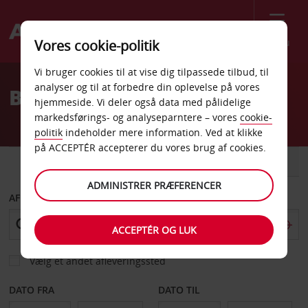
Menu
Vores cookie-politik
Welcome
Vi bruger cookies til at vise dig tilpassede tilbud, til
to
analyser og til at forbedre din oplevelse på vores
Billeje Nässjö Centrum
Avis
hjemmeside. Vi deler også data med pålidelige
markedsførings- og analyseparntere – vores
cookie-
politik
indeholder mere information. Ved at klikke
på ACCEPTÉR accepterer du vores brug af cookies.
BIL
VAREVOGN
ADMINISTRER PRÆFERENCER
AFHENT FRA
ACCEPTÉR OG LUK
Vælg et andet afleveringssted
DATO FRA
DATO TIL