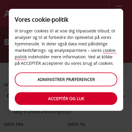
Menu
Vores cookie-politik
Welcome
Vi bruger cookies til at vise dig tilpassede tilbud, til
to
analyser og til at forbedre din oplevelse på vores
Billeje Elazig
Avis
hjemmeside. Vi deler også data med pålidelige
markedsførings- og analyseparntere – vores
cookie-
politik
indeholder mere information. Ved at klikke
på ACCEPTÉR accepterer du vores brug af cookies.
BIL
VAREVOGN
ADMINISTRER PRÆFERENCER
AFHENT FRA
ACCEPTÉR OG LUK
Vælg et andet afleveringssted
DATO FRA
DATO TIL