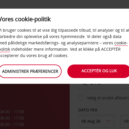
PRODUKTER &
Vores cookie-politik
BUD
TAXFREE & ERHVERV
KONTORER
Vi bruger cookies til at vise dig tilpassede tilbud, til analyser og til a
forbedre din oplevelse på vores hjemmeside. Vi deler også data
med pålidelige markedsførings- og analyseparntere – vores
cookie-
nd
olitik
indeholder mere information. Ved at klikke på ACCEPTÉR
BIL
accepterer du vores brug af cookies.
ACCEPTÉR OG LUK
ADMINISTRER PRÆFERENCER
AFHENT FRA
Vælg et andet aflever
DATO FRA
08:00 - 17:00
08:00 - 17:00
08:00 - 17:00