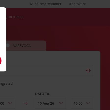
Mine reservationer
Kontakt os
QUICKPASS
t
VAREVOGN
ingssted
DATO TIL