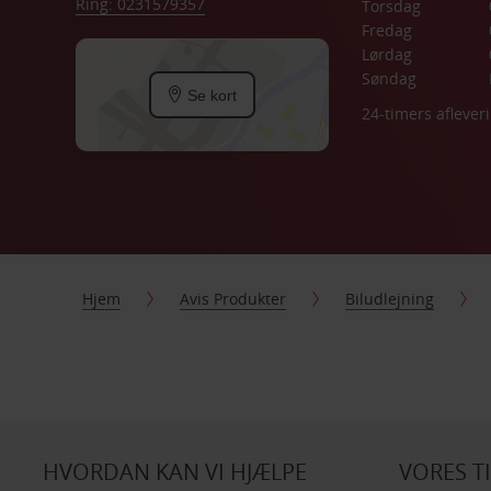
Ring: 0231579357
Torsdag
Fredag
Lørdag
Søndag
Se kort
24-timers aflever
Hjem
Avis Produkter
Biludlejning
HVORDAN KAN VI HJÆLPE
VORES T