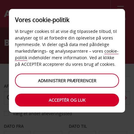
Menu
Vores cookie-politik
Welcome
Vi bruger cookies til at vise dig tilpassede tilbud, til
to
analyser og til at forbedre din oplevelse på vores
Billeje Dresden Centrum
Avis
hjemmeside. Vi deler også data med pålidelige
markedsførings- og analyseparntere – vores
cookie-
politik
indeholder mere information. Ved at klikke
på ACCEPTÉR accepterer du vores brug af cookies.
BIL
VAREVOGN
ADMINISTRER PRÆFERENCER
AFHENT FRA
ACCEPTÉR OG LUK
Vælg et andet afleveringssted
DATO FRA
DATO TIL