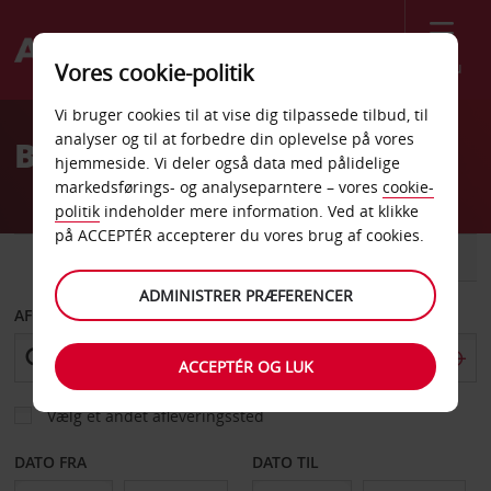
Menu
Vores cookie-politik
Welcome
Vi bruger cookies til at vise dig tilpassede tilbud, til
to
analyser og til at forbedre din oplevelse på vores
Billeje Erfurt
Avis
hjemmeside. Vi deler også data med pålidelige
markedsførings- og analyseparntere – vores
cookie-
politik
indeholder mere information. Ved at klikke
på ACCEPTÉR accepterer du vores brug af cookies.
BIL
VAREVOGN
ADMINISTRER PRÆFERENCER
AFHENT FRA
ACCEPTÉR OG LUK
Vælg et andet afleveringssted
DATO FRA
DATO TIL