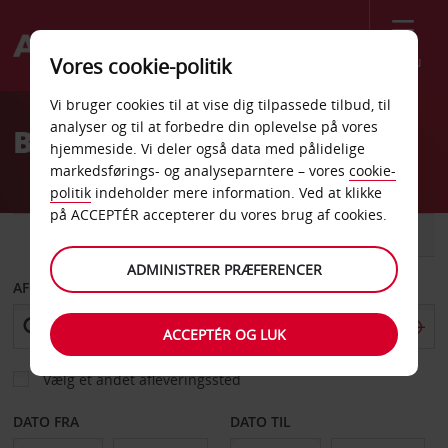
Menu
Vores cookie-politik
Welcome
Vi bruger cookies til at vise dig tilpassede tilbud, til
to
analyser og til at forbedre din oplevelse på vores
Billeje Pforzheim
Avis
hjemmeside. Vi deler også data med pålidelige
markedsførings- og analyseparntere – vores
cookie-
politik
indeholder mere information. Ved at klikke
på ACCEPTÉR accepterer du vores brug af cookies.
BIL
VAREVOGN
ADMINISTRER PRÆFERENCER
AFHENT FRA
ACCEPTÉR OG LUK
Vælg et andet afleveringssted
DATO FRA
DATO TIL