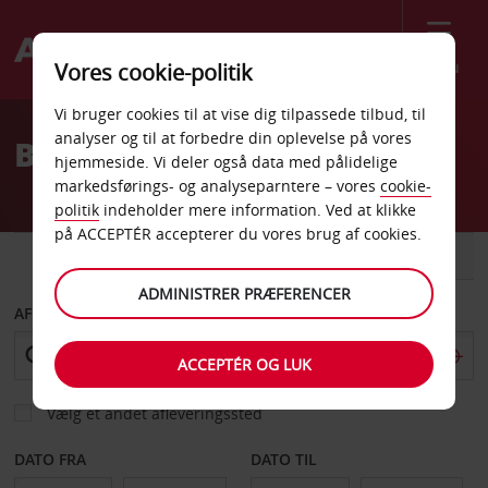
Menu
Vores cookie-politik
Welcome
Vi bruger cookies til at vise dig tilpassede tilbud, til
to
analyser og til at forbedre din oplevelse på vores
Billeje Schorndorf
Avis
hjemmeside. Vi deler også data med pålidelige
markedsførings- og analyseparntere – vores
cookie-
politik
indeholder mere information. Ved at klikke
på ACCEPTÉR accepterer du vores brug af cookies.
BIL
VAREVOGN
ADMINISTRER PRÆFERENCER
AFHENT FRA
ACCEPTÉR OG LUK
Vælg et andet afleveringssted
DATO FRA
DATO TIL