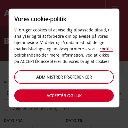
Menu
Vores cookie-politik
Welcome
Vi bruger cookies til at vise dig tilpassede tilbud, til
to
analyser og til at forbedre din oplevelse på vores
Billeje St Peter Ording
Avis
hjemmeside. Vi deler også data med pålidelige
markedsførings- og analyseparntere – vores
cookie-
politik
indeholder mere information. Ved at klikke
på ACCEPTÉR accepterer du vores brug af cookies.
BIL
VAREVOGN
ADMINISTRER PRÆFERENCER
AFHENT FRA
ACCEPTÉR OG LUK
Vælg et andet afleveringssted
DATO FRA
DATO TIL