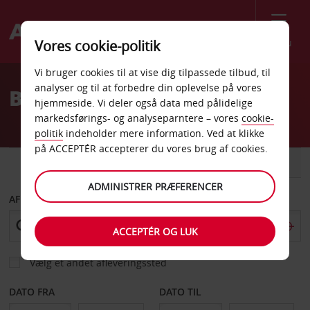
Menu
Vores cookie-politik
Welcome
Vi bruger cookies til at vise dig tilpassede tilbud, til
to
analyser og til at forbedre din oplevelse på vores
Billeje Balaton Centrum
Avis
hjemmeside. Vi deler også data med pålidelige
markedsførings- og analyseparntere – vores
cookie-
politik
indeholder mere information. Ved at klikke
på ACCEPTÉR accepterer du vores brug af cookies.
BIL
VAREVOGN
ADMINISTRER PRÆFERENCER
AFHENT FRA
ACCEPTÉR OG LUK
Vælg et andet afleveringssted
DATO FRA
DATO TIL