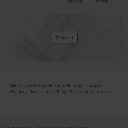
Søndag
Lukket
Se kort
Hjem
Avis Produkter
Biludlejning
Europa
Ungarn
Bekescsaba
Billeje Bekescsaba Centrum