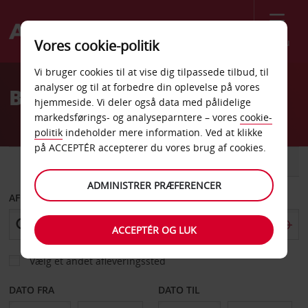
Menu
Vores cookie-politik
Welcome
Vi bruger cookies til at vise dig tilpassede tilbud, til
to
analyser og til at forbedre din oplevelse på vores
Billeje Gyor
Avis
hjemmeside. Vi deler også data med pålidelige
markedsførings- og analyseparntere – vores
cookie-
politik
indeholder mere information. Ved at klikke
på ACCEPTÉR accepterer du vores brug af cookies.
BIL
VAREVOGN
ADMINISTRER PRÆFERENCER
AFHENT FRA
ACCEPTÉR OG LUK
Vælg et andet afleveringssted
DATO FRA
DATO TIL