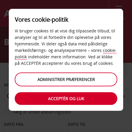
Menu
Vores cookie-politik
Welcome
Vi bruger cookies til at vise dig tilpassede tilbud, til
to
analyser og til at forbedre din oplevelse på vores
Billeje Posadas
Avis
hjemmeside. Vi deler også data med pålidelige
markedsførings- og analyseparntere – vores
cookie-
politik
indeholder mere information. Ved at klikke
på ACCEPTÉR accepterer du vores brug af cookies.
BIL
VAREVOGN
ADMINISTRER PRÆFERENCER
AFHENT FRA
ACCEPTÉR OG LUK
Vælg et andet afleveringssted
DATO FRA
DATO TIL